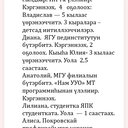
Кэргэннээх, 4 оҕолоох:
Владислав — 5 кылаас
үөрэнээччитэ. 3 кыралара –
детсад иитиллээччилэрэ.
Диана, ЯГУ пединститутун
бүтэрбитэ. Кэргэннээх, 2
оҕолоох. Кыыһа Юлия- 3 кылаас
үөрэнээччитэ. Уола 2,5
саастаах.
Анатолий, МГУ филиалын
бүтэрбитэ. «Нам УУО» МТ
программиһынан үлэлиир.
Кэргэннээх.
Лилиана, студентка ЯПК
студентката. Уола — 1 саастаах.
Алиса, Покровскай
профлицейыгар үөрэнэр.