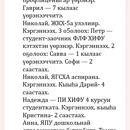
Гаврил — 7 кылаас
үөрэнээччитэ.
Николай, ЖКХ-5а улэлиир.
Кэргэннээх, 3 о5олоох: Петр —
студент-заочник ФЛФ ХИФУ
кэтэхтэн үөрэнэр. Кэргэннээх, 2
оҕолоох: Савва — 1 кылаас
үөрэнээччитэ. Софи — 2
саастаах.
Николай, ЯГСХА аспирана.
Кэргэннээх. Кыыһа Дарий- 4
саастаах.
Надежда — ПИ ХИФУ 4 курсун
студентката. Кэргэннээх, кыыһа
Кристина- 2 саастаах.
Анна, ЯПУ дошкольнай