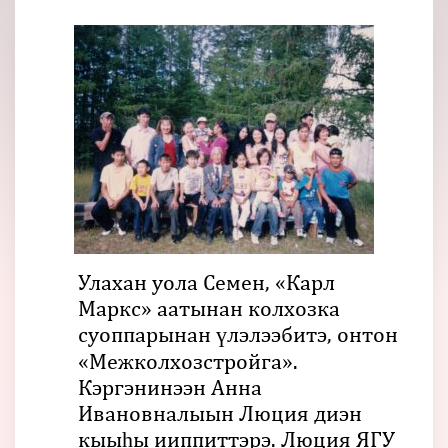
Улахан уола Семен, «Карл
Маркс» аатынан колхозка
суоппарынан үлэлээбитэ, онтон
«Межколхозстройга».
Кэргэнинээн Анна
Ивановналыын Люция диэн
кыыһы ииппиттэрэ. Люция ЯГУ