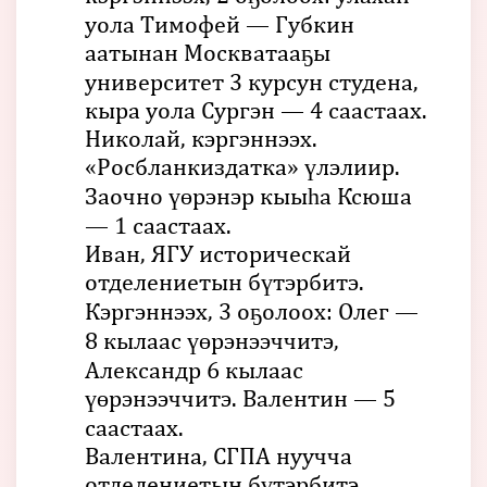
уола Тимофей — Губкин
аатынан Москватааҕы
университет 3 курсун студена,
кыра уола Сургэн — 4 саастаах.
Николай, кэргэннээх.
«Росбланкиздатка» үлэлиир.
Заочно үөрэнэр кыыһа Ксюша
— 1 саастаах.
Иван, ЯГУ историческай
отделениетын бүтэрбитэ.
Кэргэннээх, 3 оҕолоох: Олег —
8 кылаас үөрэнээччитэ,
Александр 6 кылаас
үөрэнээччитэ. Валентин — 5
саастаах.
Валентина, СГПА нуучча
отделениетын бүтэрбитэ.