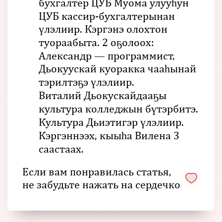
бухгалтер ЦУБ Муома улууһун
ЦУБ кассир-бухгалтерынан
үлэлиир. Кэргэнэ олохтон
туораабыта. 2 оҕолоох:
Александр — программист,
Дьокуускай куоракка чааһынай
тэрилтэҕэ үлэлиир.
Виталий Дьокускайдааҕы
культура колледжын бүтэрбитэ.
Культура Дьиэтигэр үлэлиир.
Кэргэннээх, кыыһа Вилена 3
саастаах.
Если вам понравилась статья,
не забудьте нажать на сердечко