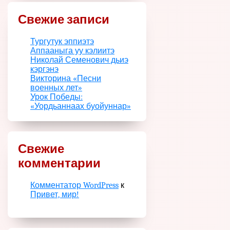
Свежие записи
Тургутук эппиэтэ
Аппааныга уу кэлиитэ
Николай Семенович дьиэ
кэргэнэ
Викторина «Песни
военных лет»
Урок Победы:
«Уордьаннаах буойуннар»
Свежие
комментарии
Комментатор WordPress
к
Привет, мир!