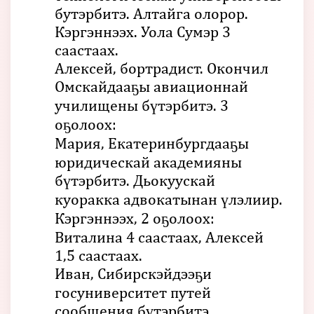
бутэрбитэ. Алтайга олорор.
Кэргэннээх. Уола Сумэр 3
саастаах.
Алексей, бортрадист. Окончил
Омскайдааҕы авиационнай
училищены бүтэрбитэ. 3
оҕолоох:
Мария, Екатеринбургдааҕы
юридическай академияны
бүтэрбитэ. Дьокуускай
куоракка адвокатынан үлэлиир.
Кэргэннээх, 2 оҕолоох:
Виталина 4 саастаах, Алексей
1,5 саастаах.
Иван, Сибирскэйдээҕи
госуниверситет путей
сообщения бүтэрбитэ.