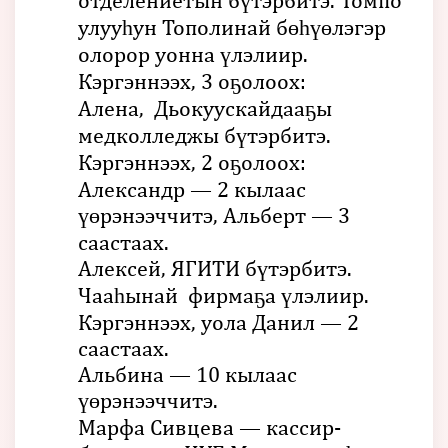
отделениетын бүтэрбитэ. Томпо
улууһун Тополинай бөһүөлэгэр
олорор уонна үлэлиир.
Кэргэннээх, 3 оҕолоох:
Алена, Дьокуускайдааҕы
медколледжы бүтэрбитэ.
Кэргэннээх, 2 оҕолоох:
Александр — 2 кылаас
үөрэнээччитэ, Альберт — 3
саастаах.
Алексей, ЯГИТИ бүтэрбитэ.
Чааһынай фирмаҕа үлэлиир.
Кэргэннээх, уола Данил — 2
саастаах.
Альбина — 10 кылаас
үөрэнээччитэ.
Марфа Сивцева — кассир-