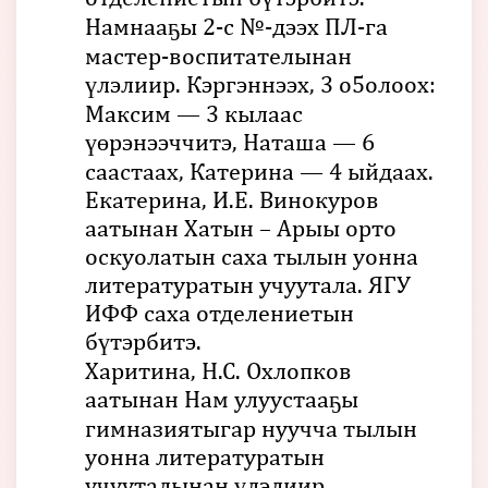
Намнааҕы 2-с №-дээх ПЛ-га
мастер-воспитателынан
үлэлиир. Кэргэннээх, 3 о5олоох:
Максим — 3 кылаас
үөрэнээччитэ, Наташа — 6
саастаах, Катерина — 4 ыйдаах.
Екатерина, И.Е. Винокуров
аатынан Хатын – Арыы орто
оскуолатын саха тылын уонна
литературатын учуутала. ЯГУ
ИФФ саха отделениетын
бүтэрбитэ.
Харитина, Н.С. Охлопков
аатынан Нам улуустааҕы
гимназиятыгар нуучча тылын
уонна литературатын
учууталынан үлэлиир.