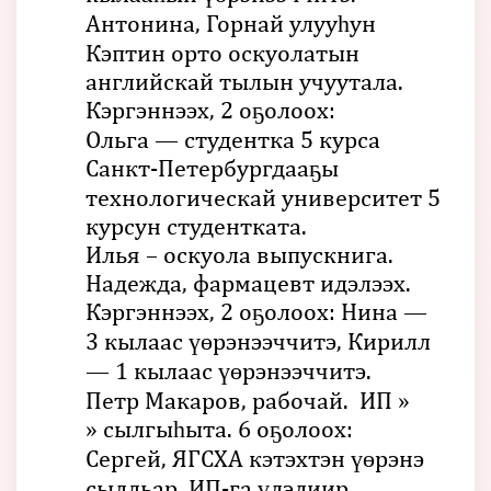
Антонина, Горнай улууһун
Кэптин орто оскуолатын
английскай тылын учуутала.
Кэргэннээх, 2 оҕолоох:
Ольга — студентка 5 курса
Санкт-Петербургдааҕы
технологическай университет 5
курсун студентката.
Илья – оскуола выпускнига.
Надежда, фармацевт идэлээх.
Кэргэннээх, 2 оҕолоох: Нина —
3 кылаас үөрэнээччитэ, Кирилл
— 1 кылаас үөрэнээччитэ.
Петр Макаров, рабочай. ИП »
» сылгыһыта. 6 оҕолоох:
Сергей, ЯГСХА кэтэхтэн үөрэнэ
сылдьар. ИП-га үлэлиир.