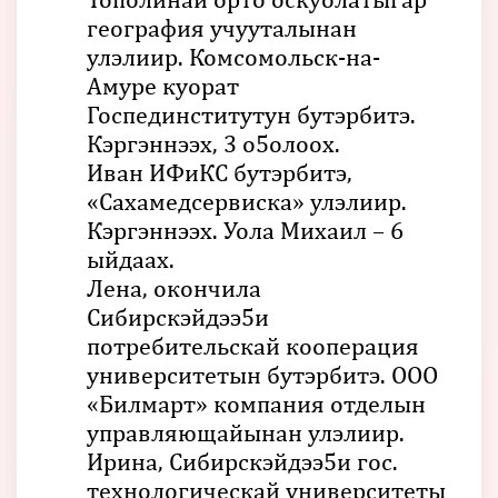
география учууталынан
улэлиир. Комсомольск-на-
Амуре куорат
Госпединститутун бутэрбитэ.
Кэргэннээх, 3 о5олоох.
Иван ИФиКС бутэрбитэ,
«Сахамедсервиска» улэлиир.
Кэргэннээх. Уола Михаил – 6
ыйдаах.
Лена, окончила
Сибирскэйдээ5и
потребительскай кооперация
университетын бутэрбитэ. ООО
«Билмарт» компания отделын
управляющайынан улэлиир.
Ирина, Сибирскэйдээ5и гос.
технологическай университеты