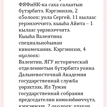
ФЯФиНК-ка саха салаатын
бүтэрбитэ. Кэргэннээх, 2
о5олоох: уола Сергей, 11 кылаас
уерэнээччитэ, кыыһа Айита – 1
кылаас үөрэнээччитэ.
Кыыһа Валентина
специальноһынан
киномеханик. Кэргэннээх, 4
оҕолоох:
Валентин, ЯГУ историческай
отделениетын бүтэрбитэ уонна
Дальневосточнай Академия
государственнай служба
үөрэхтээх. Ил Тумэн
государственнай собрания
председателин көмөлөһөөччүтэ,
кэргэннээх, 2 оҕолоох: улахан