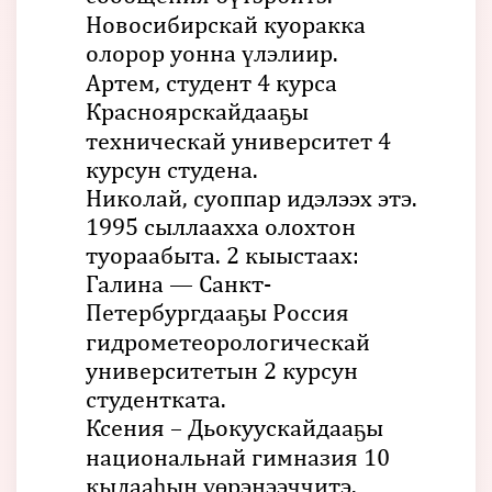
Новосибирскай куоракка
олорор уонна үлэлиир.
Артем, студент 4 курса
Красноярскайдааҕы
техническай университет 4
курсун студена.
Николай, суоппар идэлээх этэ.
1995 сыллаахха олохтон
туораабыта. 2 кыыстаах:
Галина — Санкт-
Петербургдааҕы Россия
гидрометеорологическай
университетын 2 курсун
студентката.
Ксения – Дьокуускайдааҕы
национальнай гимназия 10
кылааһын үөрэнээччитэ.