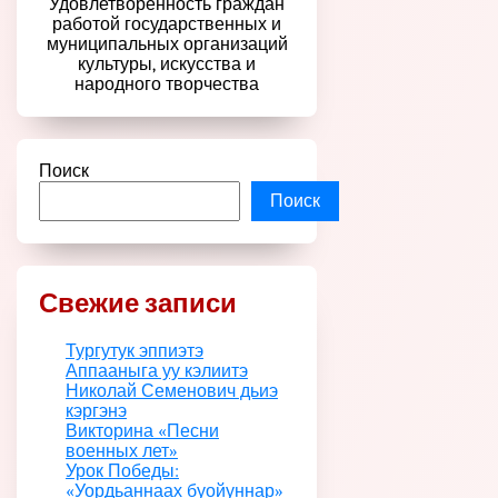
Удовлетворенность граждан
работой государственных и
муниципальных организаций
культуры, искусства и
народного творчества
Поиск
Поиск
Свежие записи
Тургутук эппиэтэ
Аппааныга уу кэлиитэ
Николай Семенович дьиэ
кэргэнэ
Викторина «Песни
военных лет»
Урок Победы:
«Уордьаннаах буойуннар»