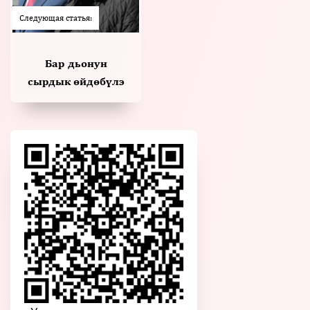
Следующая статья:
Бар дьонун
сырдык өйдөбүлэ